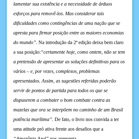
lamentar sua existência e a necessidade de árduos
esforços para removê-los. Mas considerar tais
dificuldades como contingências de uma nação que se
apresta para firmar posição entre as maiores economias
do mundo”
.
N
a introdução da 2ª edição
deixa
bem claro
a sua posição
:
“c
ertamente hoje, como ontem, não se tem
a
pretensão
de apresentar as soluções definitivas para os
vários – e, por vezes, complexos, problemas
apresentados. Assim, as
sugestões
referidas poderão
servir de pontos de partida para
todos
os que se
dispuserem a combater o bom combate contra as
mazelas que ora se interpõe
m
no caminho de um Brasil
potência marítima”.
De fato, o livro nos convida a ter
uma atitude pró ativa frente aos desafios que a
“Amazônia Azul”
nos apresenta.