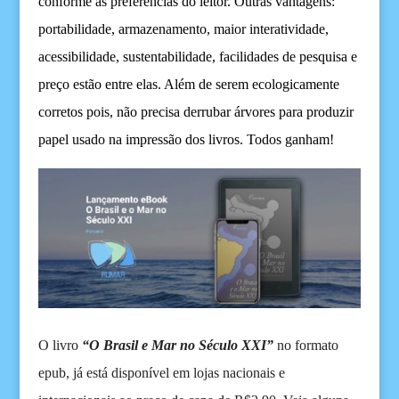
c
onforme a
s preferências do leitor.
Outras vantagens:
portabilidade, armazenamento, maior interatividade,
acessibilidade, sustentabilidade, facilidades de pesquisa e
preço estão entre elas.
Além de
s
erem
ecologicamente
corretos
pois
,
não precisa derrubar árvores para produzir
papel usado na impressão d
os
livros. Todo
s
ganha
m
!
O livro
“O Brasil e Mar no Século XXI”
no formato
epub, já está disponível em lojas nacionais e