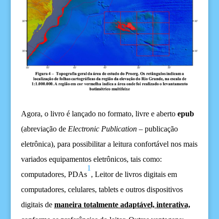
Agora, o livro é lançado no
formato
, livre e aberto
e
p
ub
(abreviação de
Electronic Publication
–
publicação
eletrônica
)
,
para
po
ssibilitar
a
l
eitura
confortável nos mais
variados
equipamentos eletrônicos,
tais como:
1
computadores,
PDAs
, Leitor de livros digitais em
computadores, celulares, tablets e outros dispositivos
digitais de
maneira totalmente adaptável,
interativa,