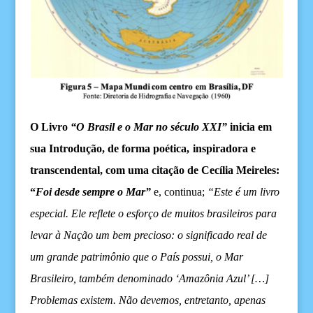
O
Livro
“O Brasil e o
M
ar no século XXI”
inicia
em
su
a Introdução, de forma poética,
inspiradora
e
transcendental
,
com uma
citação de Cecília Meireles
:
“
Foi desde sempre o
M
ar”
e, continua;
“
Este é um livro
especial. Ele reflete o esforço de muitos brasileiros para
levar à Nação um bem precioso: o significado real de
um grande patrimônio que o País possui, o Mar
Brasileiro, também denominado ‘Amazônia Azul’
[…]
Problemas existem. Não devemos, entretanto, apenas