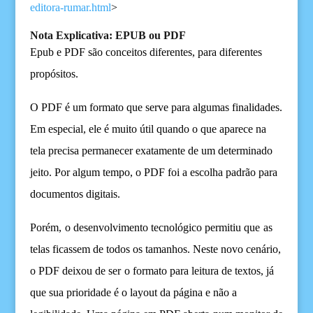
editora-rumar.html
>
Nota
E
xplicativa
:
EPUB
ou
PDF
Epub e PDF são conceitos diferentes, para diferentes
propósitos.
O
PDF é um formato que serve para algumas
finalidade
s.
Em especial, ele é muito útil
quando
o que
apare
ce
na
tela
precisa
permanece
r
exatamente d
e um determinado
jeito. Por
algum
tempo,
o PDF
foi a escolha padrão para
documentos digitais.
Porém
,
o
desenvolvimento tecnológico permitiu que
as
telas fica
sse
m de todos os tamanhos.
Neste novo cenário,
o
PDF
deixou de ser
o
formato para leitura de textos,
já
que s
ua prioridade é o
layout da página
e não
a