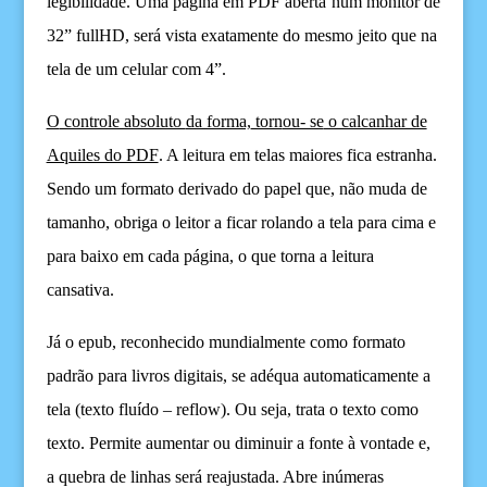
legibilidade.
U
ma página
e
m PDF ab
erta
n
um monitor de
32” fullHD,
s
erá
vista
exatamente do mesmo jeito que na
tela d
e um
celular com 4”.
O
controle absoluto
da forma,
torn
ou- se
o calcanhar de
Aquiles do PDF
. A leitura em telas maiores fica estranha.
Sendo
um formato derivado do papel
qu
e,
não muda de
tamanho,
o
briga
o leitor a
ficar rolando a tela para cima e
para baixo em cada página, o que torna a leitura
cansativa.
Já o epub, reconhecido mundialmente como formato
padrão para livros digitais, se adéqua automaticamente a
tela (texto fluído – reflow). Ou seja, trata o texto como
texto. Permite aumentar ou diminuir a fonte à vontade e,
a quebra de linhas será reajustada. Abre inúmeras