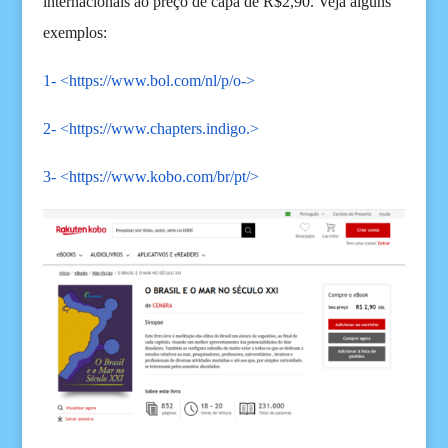
internacionais ao preço de capa de R$2,90. Veja alguns
exemplos:
1- <
https://www.bol.com/nl/p/o-
>
2- <
https://www.chapters.indigo.
>
3- <
https://www.kobo.com/br/pt/
>