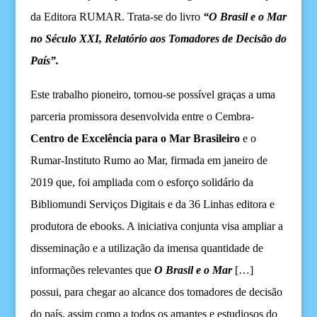
da Editora RUMAR. Trata-se do livro
“O Brasil e o Mar
no Século XXI, Relatório aos Tomadores de Decisão do
País”.
Este trabalho pioneiro, tornou-se possível graças a uma
parceria promissora
desenvolvida
entre o Cembra-
Centro de Excelência para o Mar Brasileiro
e o
Rumar-Instituto Rumo ao Mar, firmada em janeiro de
2019
que, foi ampliada com o esforço solidário da
Bibliomundi Serviços Digitais e da 36 Linhas
editora e
produtora de ebooks.
A
i
niciativa
conjunta
visa ampliar a
disseminação e a utilização da imensa quantidade de
informações relevantes que
O Brasil e o
M
ar
[…]
possui,
para
chega
r
ao
alcance dos
tomadores de decisão
do país,
assim como
a
todos os
amantes e
estud
iosos
do