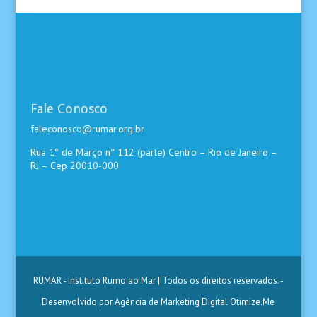
Fale Conosco
faleconosco@rumar.org.br
Rua 1° de Março n° 112 (parte) Centro – Rio de Janeiro –
RJ – Cep 20010-000
RUMAR - Instituto Rumo ao Mar | Todos os direitos reservados.
-
Desenvolvido por Agência de Marketing Digital Otimize.Me